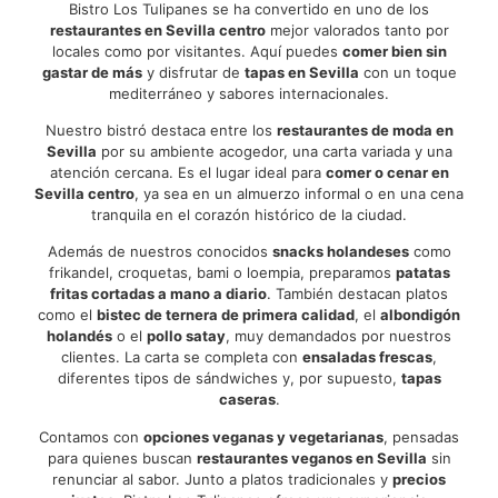
Bistro Los Tulipanes se ha convertido en uno de los
restaurantes en Sevilla centro
mejor valorados tanto por
locales como por visitantes. Aquí puedes
comer bien sin
gastar de más
y disfrutar de
tapas en Sevilla
con un toque
mediterráneo y sabores internacionales.
Nuestro bistró destaca entre los
restaurantes de moda en
Sevilla
por su ambiente acogedor, una carta variada y una
atención cercana. Es el lugar ideal para
comer o cenar en
Sevilla centro
, ya sea en un almuerzo informal o en una cena
tranquila en el corazón histórico de la ciudad.
Además de nuestros conocidos
snacks holandeses
como
frikandel, croquetas, bami o loempia, preparamos
patatas
fritas cortadas a mano a diario
. También destacan platos
como el
bistec de ternera de primera calidad
, el
albondigón
holandés
o el
pollo satay
, muy demandados por nuestros
clientes. La carta se completa con
ensaladas frescas
,
diferentes tipos de sándwiches y, por supuesto,
tapas
caseras
.
Contamos con
opciones veganas y vegetarianas
, pensadas
para quienes buscan
restaurantes veganos en Sevilla
sin
renunciar al sabor. Junto a platos tradicionales y
precios