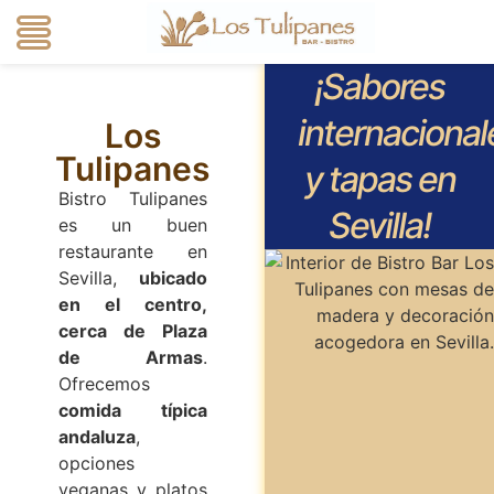
Ir al
¡Sabores
contenido
internacional
Los
Tulipanes
y tapas en
Bistro Tulipanes
Sevilla!
es un buen
restaurante en
Sevilla,
ubicado
en el centro,
cerca de Plaza
de Armas
.
Ofrecemos
comida típica
andaluza
,
opciones
veganas y platos