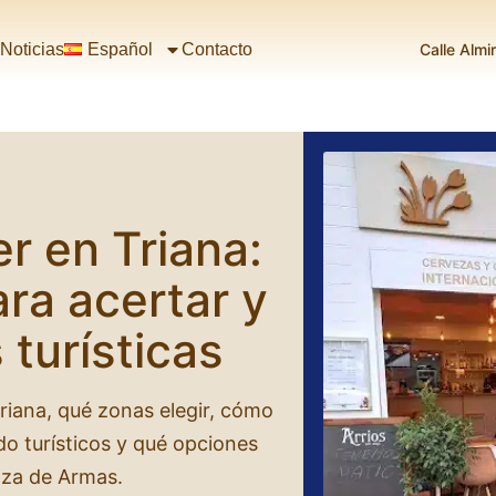
Calle Almi
a
Noticias
Español
Contacto
 en Triana:
ara acertar y
 turísticas
iana, qué zonas elegir, cómo
do turísticos y qué opciones
laza de Armas.