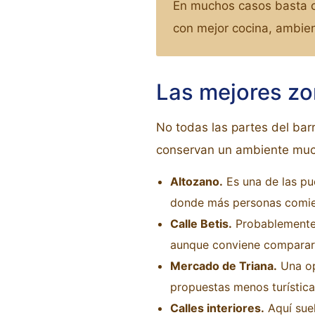
En muchos casos basta c
con mejor cocina, ambien
Las mejores zo
No todas las partes del barr
conservan un ambiente muc
Altozano.
Es una de las pu
donde más personas comienz
Calle Betis.
Probablemente u
aunque conviene comparar 
Mercado de Triana.
Una op
propuestas menos turística
Calles interiores.
Aquí suel