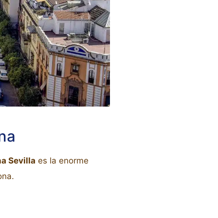
ana
a Sevilla
es la enorme
ona.